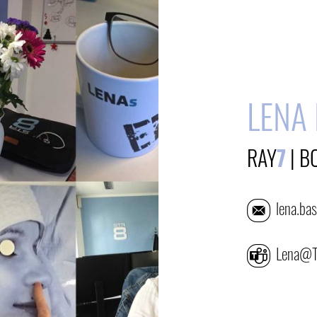
LENA
RAY
7
|
B
lena.b
Lena@
E-Mail