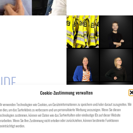
E-Mail
E-Mail
E-Mail
E-Mail
UDE
Cookie-Zustimmung verwalten
E-Mail
E-Mail
ir verwenden Technologien wie Cookies, um Geräteinformationen zu speichern und/oder darauf zuzugreifen. Wir
un dies, um das Surferlebnis zu verbessern und um personalisierte Werbung anzuzeigen. Wenn Sie diesen
echnologien zustimmen, können wir Daten wie das Surfverhalten oder eindeutige IDs auf dieser Website
erarbeiten. Wenn Sie Ihre Zustimmung nicht erteilen oder zurückziehen, können bestimmte Funktionen
eeinträchtigt werden.