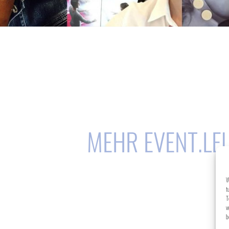
MEHR EVENT.LE
W
t
T
v
b