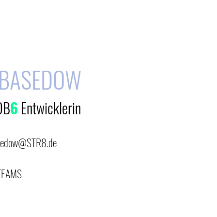
 BASEDOW
OB
6
Entwicklerin
asedow@STR8.de
TEAMS
E-Mail
E-Mail
E-Mail
E-Mail