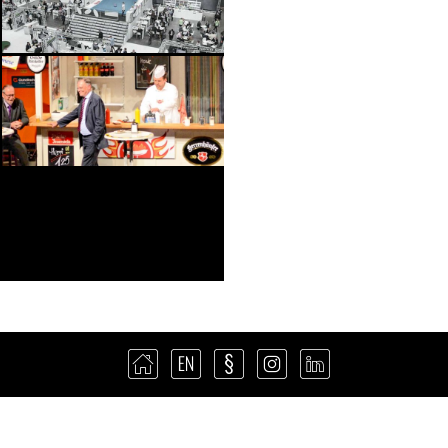
NSTRASSE 43 | 30167 HANNOVER | +49 511 390 890 0 |
8@STR8.DE