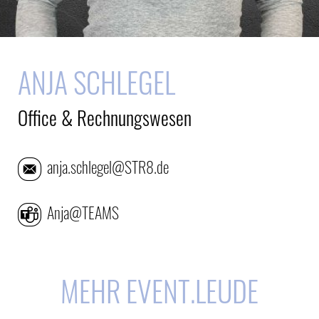
ANJA SCHLEGEL
Office & Rechnungswesen
anja.schlegel@STR8.de
Anja@TEAMS
MEHR EVENT.LEUDE
E-Mail
E-Mail