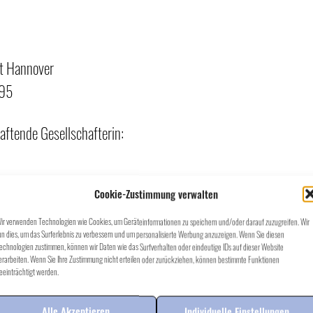
ht Hannover
095
aftende Gesellschafterin:
Cookie-Zustimmung verwalten
ir verwenden Technologien wie Cookies, um Geräteinformationen zu speichern und/oder darauf zuzugreifen. Wir
un dies, um das Surferlebnis zu verbessern und um personalisierte Werbung anzuzeigen. Wenn Sie diesen
90 – 0
echnologien zustimmen, können wir Daten wie das Surfverhalten oder eindeutige IDs auf dieser Website
erarbeiten. Wenn Sie Ihre Zustimmung nicht erteilen oder zurückziehen, können bestimmte Funktionen
eeinträchtigt werden.
chäftsführer*innen: Kai Horender, Anika Kube und Stephanie B
Alle Akzeptieren
Individuelle Einstellungen