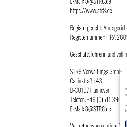
E-Mail:
8@STR8.de
https://www.str8.de
Registergericht: Amtsgeric
Registernummer: HRA 26
Geschäftsführerin und voll h
STR8 Verwaltungs GmbH
Callinstraße 43
D-30167 Hannover
W
t
Telefon:
+49 (0)511 390 8
T
v
E-Mail:
8@STR8.de
b
Vertretungsberechtigte Ges