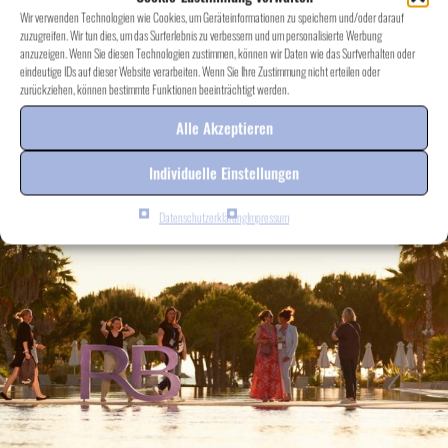
Wir verwenden Technologien wie Cookies, um Geräteinformationen zu speichern und/oder darauf
zuzugreifen. Wir tun dies, um das Surferlebnis zu verbessern und um personalisierte Werbung
anzuzeigen. Wenn Sie diesen Technologien zustimmen, können wir Daten wie das Surfverhalten oder
eindeutige IDs auf dieser Website verarbeiten. Wenn Sie Ihre Zustimmung nicht erteilen oder
zurückziehen, können bestimmte Funktionen beeinträchtigt werden.
Alle Akzeptieren
Individuelle Einstellungen
Datenschutzerklärung
Impressum