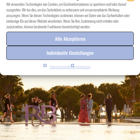
Wir verwenden Technologien wie Cookies, um Geräteinformationen zu speichern und/oder darauf
zuzugreifen. Wir tun dies, um das Surferlebnis zu verbessern und um personalisierte Werbung
anzuzeigen. Wenn Sie diesen Technologien zustimmen, können wir Daten wie das Surfverhalten oder
eindeutige IDs auf dieser Website verarbeiten. Wenn Sie Ihre Zustimmung nicht erteilen oder
zurückziehen, können bestimmte Funktionen beeinträchtigt werden.
Alle Akzeptieren
Individuelle Einstellungen
Datenschutzerklärung
Impressum