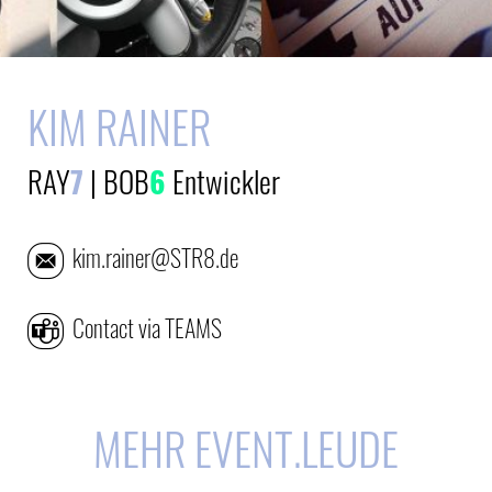
KIM RAINER
RAY
7
|
BOB
6
Entwickler
kim.rainer@STR8.de
Contact via TEAMS
MEHR EVENT.LEUDE
E-Mail
E-Mail