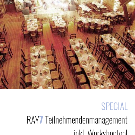
SPECIAL
RAY
7
Teilnehmendenmanagement
inkl. Workshoptool