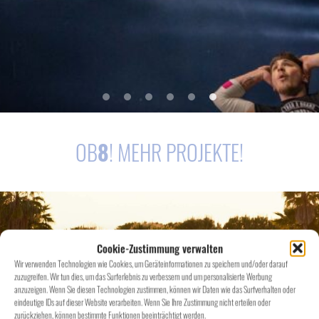
OB
8
! MEHR PROJEKTE!
Cookie-Zustimmung verwalten
Wir verwenden Technologien wie Cookies, um Geräteinformationen zu speichern und/oder darauf
zuzugreifen. Wir tun dies, um das Surferlebnis zu verbessern und um personalisierte Werbung
anzuzeigen. Wenn Sie diesen Technologien zustimmen, können wir Daten wie das Surfverhalten oder
eindeutige IDs auf dieser Website verarbeiten. Wenn Sie Ihre Zustimmung nicht erteilen oder
zurückziehen, können bestimmte Funktionen beeinträchtigt werden.