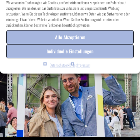
Wir verwenden Technologien wie Cookies, um Geräteinformationen zu speichern und/oder darauf
zuzugreifen. Wir tun dies, um das Surferlebnis zu verbessern und um personalisierte Werbung
anzuzeigen. Wenn Sie diesen Technologien zustimmen, können wir Daten wie das Surfverhalten oder
eindeutige IDs auf dieser Website verarbeiten. Wenn Sie Ihre Zustimmung nicht erteilen oder
zurückziehen, können bestimmte Funktionen beeinträchtigt werden.
Alle Akzeptieren
Individuelle Einstellungen
Datenschutzerklärung
Impressum