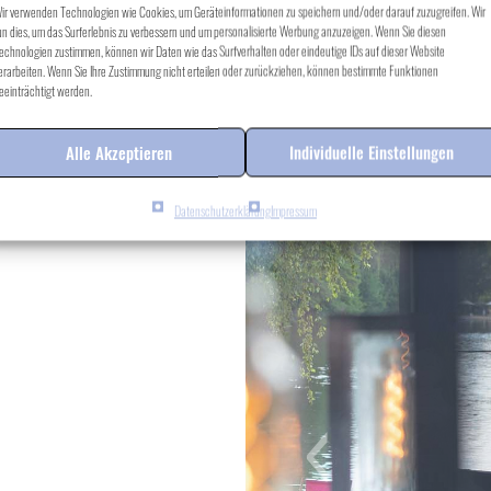
ir verwenden Technologien wie Cookies, um Geräteinformationen zu speichern und/oder darauf zuzugreifen. Wir
un dies, um das Surferlebnis zu verbessern und um personalisierte Werbung anzuzeigen. Wenn Sie diesen
echnologien zustimmen, können wir Daten wie das Surfverhalten oder eindeutige IDs auf dieser Website
erarbeiten. Wenn Sie Ihre Zustimmung nicht erteilen oder zurückziehen, können bestimmte Funktionen
eeinträchtigt werden.
Alle Akzeptieren
Individuelle Einstellungen
Datenschutzerklärung
Impressum