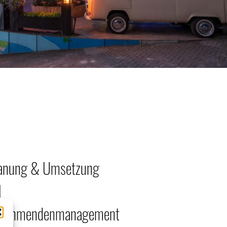
anung & Umsetzung
l
lnehmendenmanagement