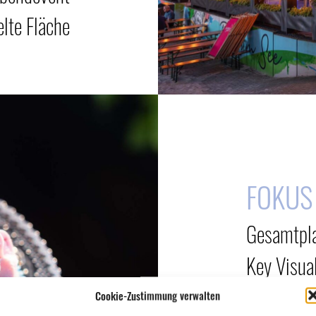
lte Fläche
FOKUS
Gesamtpl
Key Visua
RAY
7
Tei
Cookie-Zustimmung verwalten