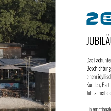
JUBIL
Das Fachunte
Beschichtungs
einem idyllis
Kunden, Partn
Jubiläumsfei
Ein emotional