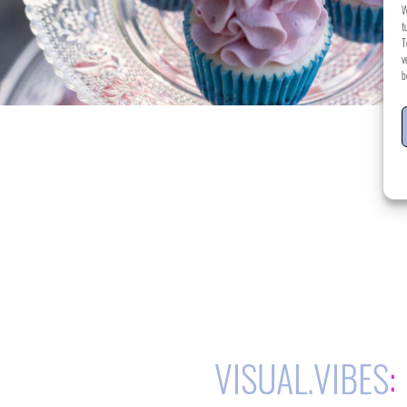
W
t
T
v
b
VISUAL.VIBES
: