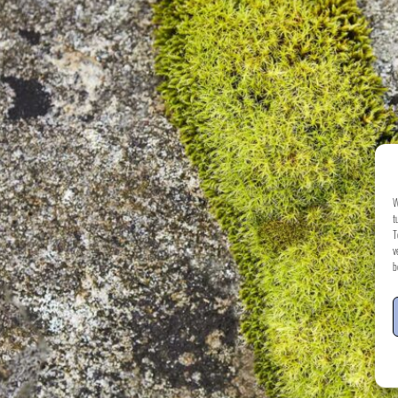
W
t
T
v
b