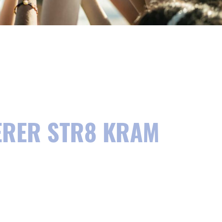
ERER STR8 KRAM
STR8 Social