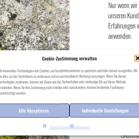
Nur wenn wir 
unseren Kund
Erfahrungen w
anwenden.
Hier einige Be
Cookie-Zustimmung verwalten
ir verwenden Technologien wie Cookies, um Geräteinformationen zu speichern und/oder darauf zuzugreifen. Wir
Think b
un dies, um das Surferlebnis zu verbessern und um personalisierte Werbung anzuzeigen. Wenn Sie diesen
reduzier
echnologien zustimmen, können wir Daten wie das Surfverhalten oder eindeutige IDs auf dieser Website
erarbeiten. Wenn Sie Ihre Zustimmung nicht erteilen oder zurückziehen, können bestimmte Funktionen
Mobility
eeinträchtigt werden.
Transpor
Alle Akzeptieren
Individuelle Einstellungen
Mitarbe
Büro: A
Datenschutzerklärung
Impressum
Ökostrom