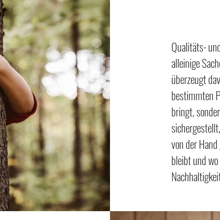
Qualitäts- u
alleinige Sac
überzeugt dav
bestimmten Pr
bringt, sonde
sichergestellt
von der Hand 
bleibt und wo
Nachhaltigkei